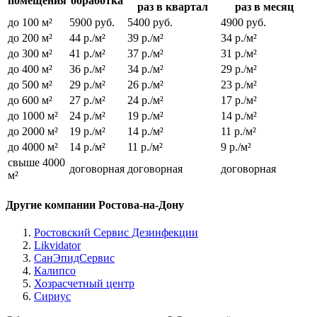
помещения
обработка
раз в квартал
раз в месяц
до 100 м²
5900 руб.
5400 руб.
4900 руб.
до 200 м²
44 р./м²
39 р./м²
34 р./м²
до 300 м²
41 р./м²
37 р./м²
31 р./м²
до 400 м²
36 р./м²
34 р./м²
29 р./м²
до 500 м²
29 р./м²
26 р./м²
23 р./м²
до 600 м²
27 р./м²
24 р./м²
17 р./м²
до 1000 м²
24 р./м²
19 р./м²
14 р./м²
до 2000 м²
19 р./м²
14 р./м²
11 р./м²
до 4000 м²
14 р./м²
11 р./м²
9 р./м²
свыше 4000
договорная
договорная
договорная
м²
Другие компании Ростова-на-Дону
Ростовский Сервис Дезинфекции
Likvidator
СанЭпидСервис
Калипсо
Хозрасчетный центр
Сириус