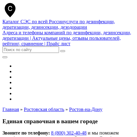
Каталог СЭС по всей России
услуги по дезинфекции,
дератизации, дезинсекции, дезодорации
Адреса и телефоны компаний по дезинфекции, дезинсекции,
дератизации | Актуальные цены, отзывы пользователей,
рейтинг, сравнение | Прайс лист
СЭС
Дератизация
Дезинсекция
Дезинфекция
Дезинфекторы
Выбрать город
Реклама на сайте
Главная
»
Ростовская область
»
Ростов-на-Дону
Единая справочная в вашем городе
Звоните по телефону:
8 (800) 302-40-48
и мы поможем