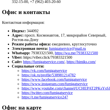
332-15-00, +7 (962) 403-20-60
Офис и контакты
Контактная информация:
Индекс:
344092
Адрес:
просп. Космонавтов, 17, микрорайон Северный,
Ростов-на-Дону
Режим работы офиса:
ежедневно, круглосуточно
Электронная почта:
fumigatservice@mail.ru
Whatsapp:
79383321500,
https://wa.me/79383321500
Viber:
https://viber.click/79383321500
Сайт:
https://fumigatservice.com/
,
https://himiks.com/
Социальные сети:
https://vk.com/fumigatservice
https://ok.ru/profile/538981214782
https://www.facebook.com/fumigatservice
https://www.instagram.com/fumigatservice
https://www.youtube.com/channel/UCHEPAT2PKsYs
https://twitter.com/fumigatservice
https://t.me/fumigatservice247
Офис на карте