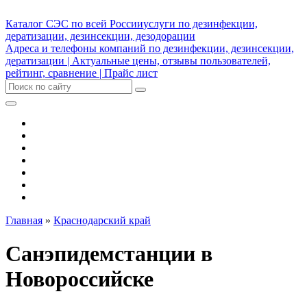
Каталог СЭС по всей России
услуги по дезинфекции,
дератизации, дезинсекции, дезодорации
Адреса и телефоны компаний по дезинфекции, дезинсекции,
дератизации | Актуальные цены, отзывы пользователей,
рейтинг, сравнение | Прайс лист
СЭС
Дератизация
Дезинсекция
Дезинфекция
Дезинфекторы
Выбрать город
Реклама на сайте
Главная
»
Краснодарский край
Санэпидемстанции в
Новороссийске