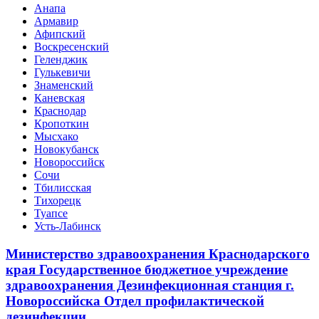
Анапа
Армавир
Афипский
Воскресенский
Геленджик
Гулькевичи
Знаменский
Каневская
Краснодар
Кропоткин
Мысхако
Новокубанск
Новороссийск
Сочи
Тбилисская
Тихорецк
Туапсе
Усть-Лабинск
Министерство здравоохранения Краснодарского
края Государственное бюджетное учреждение
здравоохранения Дезинфекционная станция г.
Новороссийска Отдел профилактической
дезинфекции